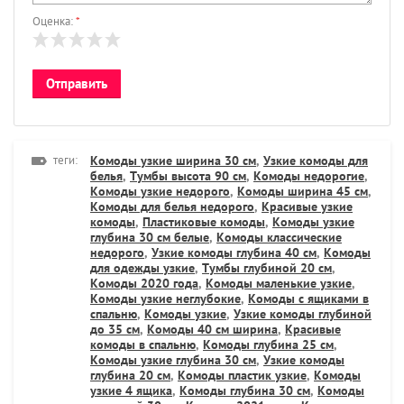
Оценка:
*
теги:
Комоды узкие ширина 30 см
,
Узкие комоды для
белья
,
Тумбы высота 90 см
,
Комоды недорогие
,
Комоды узкие недорого
,
Комоды ширина 45 см
,
Комоды для белья недорого
,
Красивые узкие
комоды
,
Пластиковые комоды
,
Комоды узкие
глубина 30 см белые
,
Комоды классические
недорого
,
Узкие комоды глубина 40 см
,
Комоды
для одежды узкие
,
Тумбы глубиной 20 см
,
Комоды 2020 года
,
Комоды маленькие узкие
,
Комоды узкие неглубокие
,
Комоды с ящиками в
спальню
,
Комоды узкие
,
Узкие комоды глубиной
до 35 см
,
Комоды 40 см ширина
,
Красивые
комоды в спальню
,
Комоды глубина 25 см
,
Комоды узкие глубина 30 см
,
Узкие комоды
глубина 20 см
,
Комоды пластик узкие
,
Комоды
узкие 4 ящика
,
Комоды глубина 30 см
,
Комоды