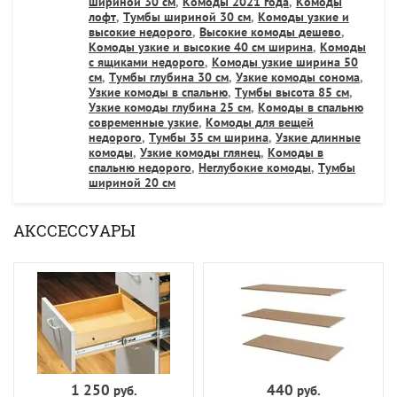
шириной 30 см
,
Комоды 2021 года
,
Комоды
лофт
,
Тумбы шириной 30 см
,
Комоды узкие и
высокие недорого
,
Высокие комоды дешево
,
Комоды узкие и высокие 40 см ширина
,
Комоды
с ящиками недорого
,
Комоды узкие ширина 50
см
,
Тумбы глубина 30 см
,
Узкие комоды сонома
,
Узкие комоды в спальню
,
Тумбы высота 85 см
,
Узкие комоды глубина 25 см
,
Комоды в спальню
современные узкие
,
Комоды для вещей
недорого
,
Тумбы 35 см ширина
,
Узкие длинные
комоды
,
Узкие комоды глянец
,
Комоды в
спальню недорого
,
Неглубокие комоды
,
Тумбы
шириной 20 см
АКССЕССУАРЫ
1 250
440
руб.
руб.