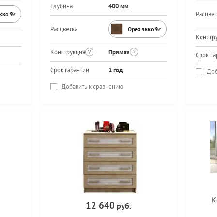
Глубина
400 мм
Расцвет
экко 9459PR
Расцветка
Орех экко 9459PR
Констр
Конструкция
Прямая
Срок га
Срок гарантии
1 год
Доб
Добавить к сравнению
К
12 640
руб.