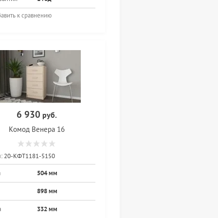
авить к сравнению
6 930
руб.
Комод Венера 16
:
20-КФТ1181-5150
а
504 мм
898 мм
а
332 мм