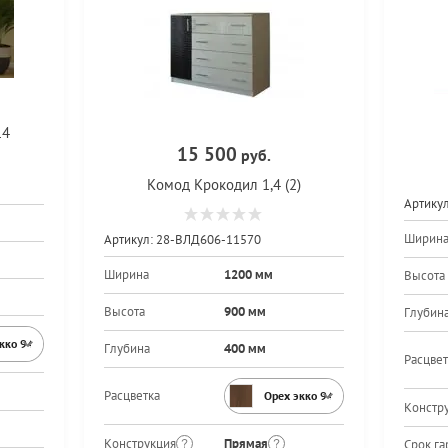
14
15 500
руб.
Комод Крокодил 1,4 (2)
Артикул
Ширин
Артикул:
28-ВЛД606-11570
Ширина
1200 мм
Высота
Высота
900 мм
Глубин
экко 9459PR
Глубина
400 мм
Расцвет
Расцветка
Орех экко 9459PR
Констр
Конструкция
Прямая
Срок га