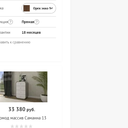
ка
Орех экко 9459PR
укция
Прямая
рантии
18 месяцев
авить к сравнению
33 380
руб.
омод массив Саманна 13