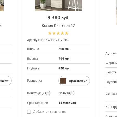
9 380
руб.
4
Комод Кингстон 12
Артикул:
10-КФТ1171-7010
Ширина
600 мм
Артикул
Высота
794 мм
Ширин
Глубина
430 мм
Высота
Расцветка
экко 9459PR
Орех экко 9459PR
Глубин
Конструкция
Прямая
Расцвет
Срок гарантии
18 месяцев
Констр
Добавить к сравнению
Срок га