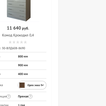
11 640
руб.
Комод Крокодил 0,4
:
30-ВЛД608-8690
а
800 мм
900 мм
а
400 мм
ка
Орех экко 9459PR
укция
Прямая
рантии
1 год