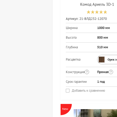
Комод Ариель 3D-1
Артикул:
21-ВЛД232-12070
Ширина
1000 мм
Высота
800 мм
Глубина
510 мм
Расцветка
Орех 
Конструкция
Прямая
Срок гарантии
1 год
Добавить к сравнению
New