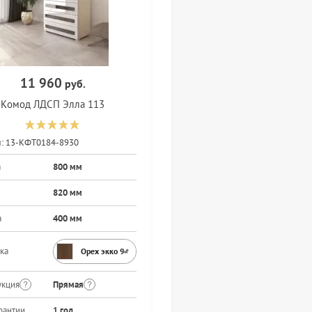
11 960
руб.
Комод ЛДСП Элла 113
:
13-КФТ0184-8930
а
800 мм
820 мм
а
400 мм
ка
Орех экко 9459PR
укция
Прямая
рантии
1 год