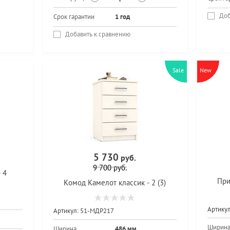
Доб
Срок гарантии
1 год
Добавить к сравнению
Sale
New
5 730
руб.
9 700
руб.
 4
При
Комод Камелот классик - 2 (3)
Артикул
Артикул:
51-МДР217
Ширин
Ширина
486 мм