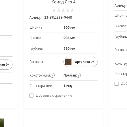
Комод Лео 4
Артикул
Ширин
Артикул:
23-ВЛД389-9440
Высота
Ширина
800 мм
Глубин
Высота
908 мм
Глубина
520 мм
Расцвет
Расцветка
Орех экко 9459PR
Констр
экко 9459PR
Срок га
Конструкция
Прямая
Доб
Срок гарантии
1 год
Добавить к сравнению