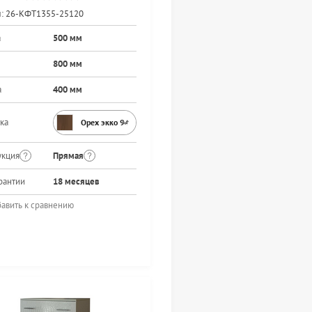
:
26-КФТ1355-25120
а
500 мм
800 мм
а
400 мм
ка
Орех экко 9459PR
укция
Прямая
рантии
18 месяцев
авить к сравнению