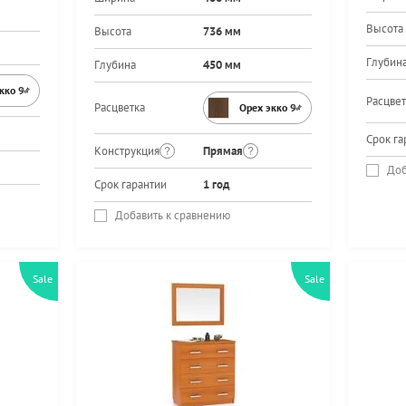
Высота
Высота
736 мм
Глубин
Глубина
450 мм
экко 9459PR
Расцвет
Расцветка
Орех экко 9459PR
Срок га
Конструкция
Прямая
Доб
Срок гарантии
1 год
Добавить к сравнению
Sale
Sale