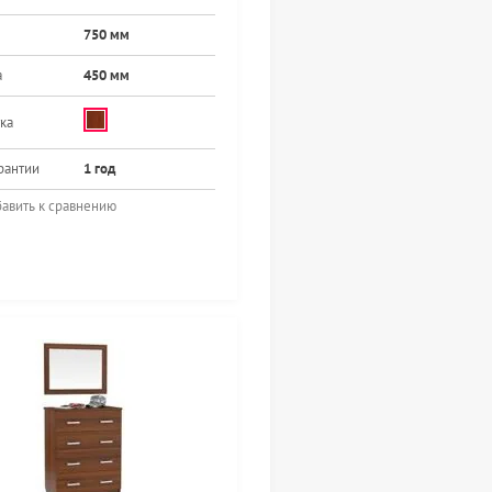
750 мм
а
450 мм
ка
рантии
1 год
авить к сравнению