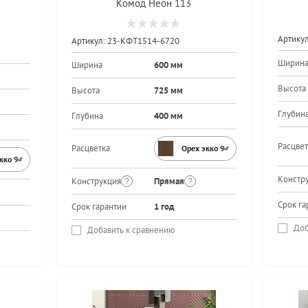
Комод Неон 113
Артикул
Артикул:
23-КФТ1514-6720
Ширин
Ширина
600 мм
Высота
Высота
725 мм
Глубин
Глубина
400 мм
Расцвет
Расцветка
Орех экко 9459PR
экко 9459PR
Констр
Конструкция
Прямая
Срок га
Срок гарантии
1 год
Доб
Добавить к сравнению