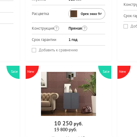
Констр
Расцветка
Орех экко 9459PR
Срок га
Доб
Конструкция
Прямая
Срок гарантии
1 год
Добавить к сравнению
Sale
New
Sale
New
10 250
руб.
13 800
руб.