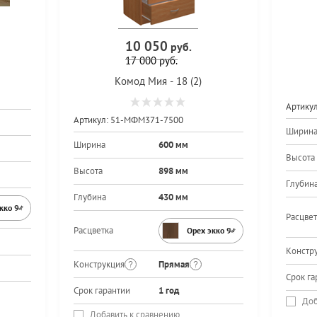
10 050
руб.
17 000
руб.
Комод Мия - 18 (2)
Артикул
Артикул:
51-МФМ371-7500
Ширин
Ширина
600 мм
Высота
Высота
898 мм
Глубин
Глубина
430 мм
экко 9459PR
Расцвет
Расцветка
Орех экко 9459PR
Констр
Конструкция
Прямая
Срок га
Срок гарантии
1 год
Доб
Добавить к сравнению