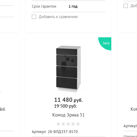
Доб
Срок гарантии
1 год
Добавить к сравнению
Sale
11 480
руб.
19 500
руб.
 №6
Ко
Комод Эрика 51
Артикул
Артикул:
28-ВЛД337-8570
Ширин