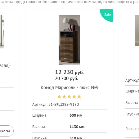
агазина представлено большое количество комодов, отличающихся ра
Sale
асад)
12 230
руб.
20 700
руб.
Артикул
Комод Марисоль - люкс №9
Ширин
Высота
Артикул:
21-ВЛД289-9130
Глубин
Ширина
600 мм
Высота
1130 мм
Расцвет
экко 9459PR
Глубина
510 мм