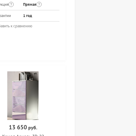
укция
Прямая
рантии
1 год
авить к сравнению
13 650
руб.