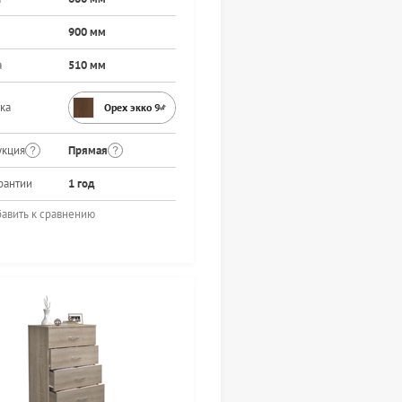
900 мм
а
510 мм
ка
Орех экко 9459PR
укция
Прямая
рантии
1 год
авить к сравнению