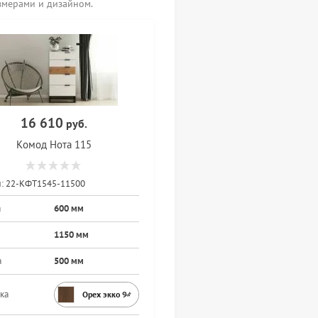
змерами и дизайном.
16 610
руб.
Комод Нота 115
:
22-КФТ1545-11500
а
600 мм
1150 мм
а
500 мм
ка
Орех экко 9459PR