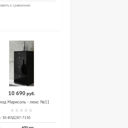
авить к сравнению
10 690
руб.
мод Марисоль - люкс №11
:
30-ВЛД287-7130
а
600 мм