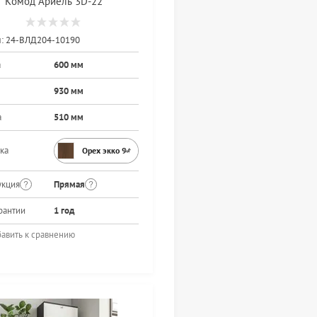
Комод Ариель 3D-22
:
24-ВЛД204-10190
а
600 мм
930 мм
а
510 мм
ка
Орех экко 9459PR
укция
Прямая
рантии
1 год
авить к сравнению