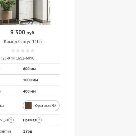
9 300
руб.
Комод Статус 1105
:
25-КФТ1612-6090
а
600 мм
1000 мм
а
400 мм
ка
Орех экко 9459PR
укция
Прямая
рантии
1 год