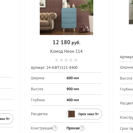
12 180
руб.
Комод Неон 114
Артикул
Ширин
Артикул:
24-КФТ1515-8400
Ширина
600 мм
Высота
Высота
900 мм
Глубин
Глубина
400 мм
Расцвет
Расцветка
Орех экко 9459PR
Констр
экко 9459PR
Конструкция
Прямая
Срок га