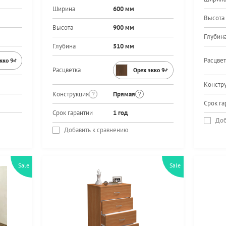
Ширина
600 мм
Высота
Высота
900 мм
Глубин
Глубина
510 мм
Расцвет
экко 9459PR
Расцветка
Орех экко 9459PR
Констр
Конструкция
Прямая
Срок га
Срок гарантии
1 год
Доб
Добавить к сравнению
Sale
Sale