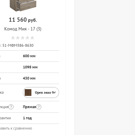
11 560
руб.
Комод Мия - 17 (3)
:
51-МФМ386-8630
а
600 мм
1098 мм
а
430 мм
ка
Орех экко 9459PR
укция
Прямая
рантии
1 год
авить к сравнению