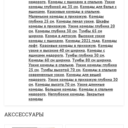
недорого
,
Комоды с ящиками в спальню
,
Узкие
комоды глубиной до 35 см
,
Комоды для белья с
ящиками
,
Красивые комоды в спальню
,
Маленькие комоды в прихожую
,
Комоды
глубина 25 см
,
Комоды пенал узкие
,
Шкафы
комоды в прихожую
,
Узкие комоды глубина 20
см
,
Комоды глубина 30 см
,
Тумбы 65 см
ширина
,
Комод в детскую
,
Высокие узкие
комоды с ящиками
,
Комоды 2021 года
,
Комоды
лофт
,
Красивые комоды в прихожую
,
Комоды
узкие и высокие 40 см ширина
,
Комоды с
ящиками недорого
,
Тумбы глубина 30 см
,
Комоды 60 см ширина
,
Тумбы 80 см ширина
,
Узкие комоды в спальню
,
Узкие комоды глубина
25 см
,
Тумбы высотой 70 см
,
Комоды в спальню
современные узкие
,
Комоды для вещей
недорого
,
Узкие комоды в прихожую глубина 30
см
,
Комоды высота 70 см
,
Узкие длинные
комоды
,
Большие комоды
,
Комоды в спальню
недорого
,
Неглубокие комоды
,
Закрытые
комоды
АКССЕССУАРЫ