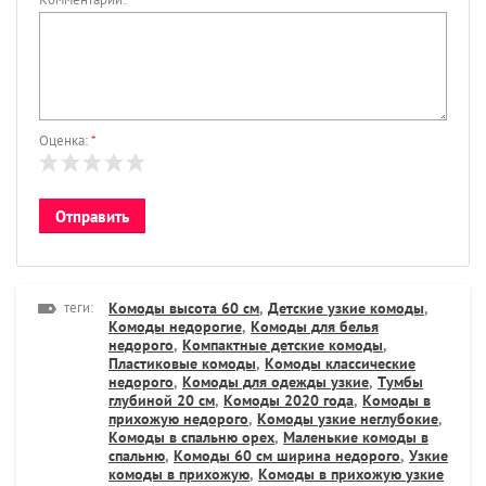
Оценка:
*
теги:
Комоды высота 60 см
,
Детские узкие комоды
,
Комоды недорогие
,
Комоды для белья
недорого
,
Компактные детские комоды
,
Пластиковые комоды
,
Комоды классические
недорого
,
Комоды для одежды узкие
,
Тумбы
глубиной 20 см
,
Комоды 2020 года
,
Комоды в
прихожую недорого
,
Комоды узкие неглубокие
,
Комоды в спальню орех
,
Маленькие комоды в
спальню
,
Комоды 60 см ширина недорого
,
Узкие
комоды в прихожую
,
Комоды в прихожую узкие