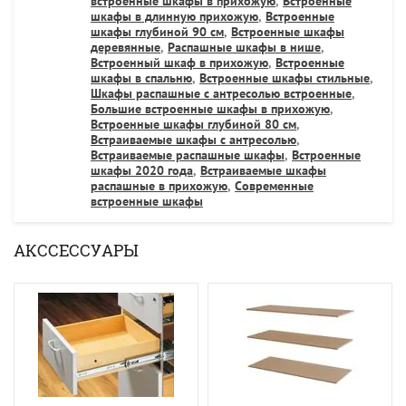
встроенные шкафы в прихожую
,
Встроенные
шкафы в длинную прихожую
,
Встроенные
шкафы глубиной 90 см
,
Встроенные шкафы
деревянные
,
Распашные шкафы в нише
,
Встроенный шкаф в прихожую
,
Встроенные
шкафы в спальню
,
Встроенные шкафы стильные
,
Шкафы распашные с антресолью встроенные
,
Большие встроенные шкафы в прихожую
,
Встроенные шкафы глубиной 80 см
,
Встраиваемые шкафы с антресолью
,
Встраиваемые распашные шкафы
,
Встроенные
шкафы 2020 года
,
Встраиваемые шкафы
распашные в прихожую
,
Современные
встроенные шкафы
АКССЕССУАРЫ