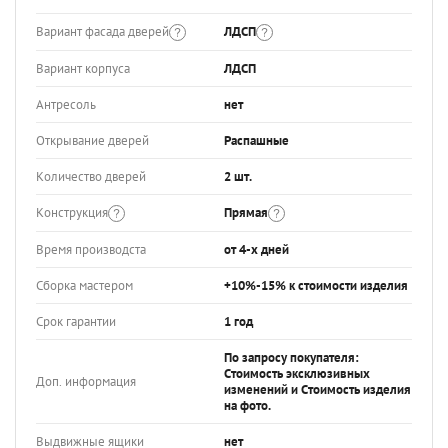
Вариант фасада дверей
ЛДСП
Вариант корпуса
ЛДСП
Антресоль
нет
Открывание дверей
Распашные
Количество дверей
2 шт.
Конструкция
Прямая
Время производста
от 4-х дней
Сборка мастером
+10%-15% к стоимости изделия
Срок гарантии
1 год
По запросу покупателя:
Стоимость эксклюзивных
Доп. информация
изменений и Стоимость изделия
на фото.
Выдвижные ящики
нет