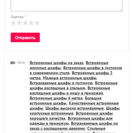
Оценка:
*
теги:
Встроенные шкафы на заказ
,
Встроенные
длинные шкафы
,
Встроенные шкафы в гостиную
в современном стиле
,
Встроенные шкафы 3
метра
,
Модные встроенные шкафы
,
Встраиваемые шкафы в гостиную
,
Встроенные
шкафы распашные в спальню
,
Встроенные
распашные шкафы в нишу в прихожей
,
Встроенные шкафы 4 метра
,
Большие
встроенные шкафы
,
Качественные встроенные
шкафы
,
Шкафы высокие встраиваемые
,
Шкафы
корпусные встроенные
,
Встроенные шкафы
хорошего качества
,
Встроенные шкафы для
одежды в прихожую
,
Встраиваемые шкафы на
заказ с распашными дверями
,
Стильные