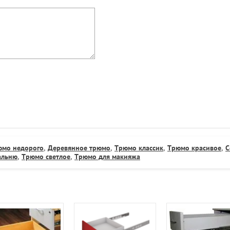
юмо недорого
,
Деревянное трюмо
,
Трюмо классик
,
Трюмо красивое
,
С
альню
,
Трюмо светлое
,
Трюмо для макияжа