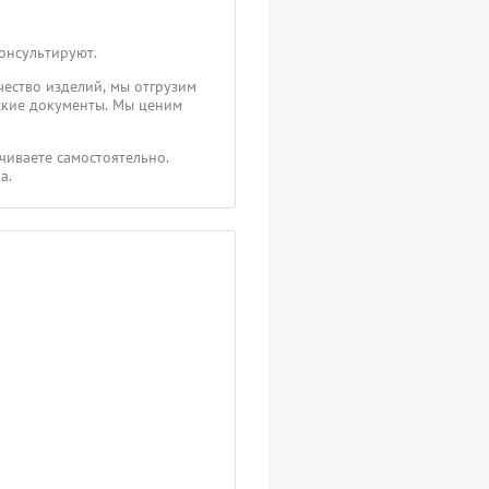
консультируют.
чество изделий, мы отгрузим
ские документы. Мы ценим
чиваете самостоятельно.
а.