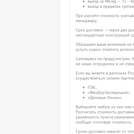
выезд за МКАД — 35 - 40
выезд в пределах третье
При расчете стоимости учитыва
менеджеру.
Срок доставки — через два дн
нестандартных конструкций ср
Обращаем ваше внимание на то
услуги нужно оплатить дополн
Самовывоз не предусмотрен. М
не наши сотрудники и не спец
Если вы живете в регионах Ро
осуществляться силами партн
ПЭК;
«ЖелДорЭкспедиция»;
«Деловые Линии».
Выбирайте любую из них или 
Рассчитать стоимость доставк
удаленность пункта назначения
сообщат итоговую стоимость.
Сроки доставки зависят от то