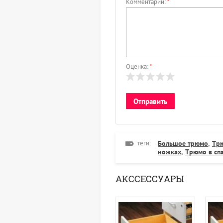
Комментарий:
*
Оценка:
*
теги:
Большое трюмо
,
Тр
ножках
,
Трюмо в сп
АКССЕССУАРЫ