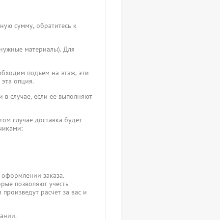
чную сумму, обратитесь к
 нужные материалы). Для
обходим подъем на этаж, эти
 эта опция.
 в случае, если ее выполняют
том случае доставка будет
зчиками:
 оформлении заказа.
орые позволяют учесть
 произведут расчет за вас и
пании.