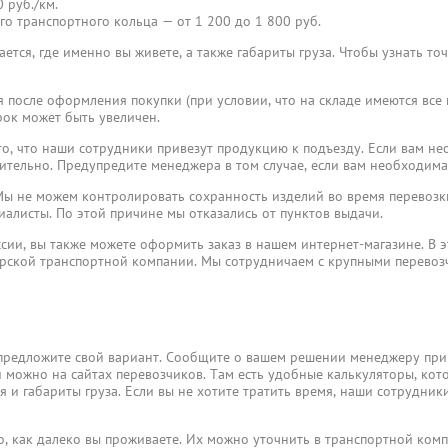
 руб./км.
го транспортного кольца — от 1 200 до 1 800 руб.
ется, где именно вы живете, а также габариты груза. Чтобы узнать то
я после оформления покупки (при условии, что на складе имеются все
ок может быть увеличен.
, что наши сотрудники привезут продукцию к подъезду. Если вам не
ительно. Предупредите менеджера в том случае, если вам необходима
ы не можем контролировать сохранность изделий во время перевозки
иалисты. По этой причине мы отказались от пунктов выдачи.
ссии, вы также можете оформить заказ в нашем интернет-магазине. В э
ерской транспортной компании. Мы сотрудничаем с крупными перево
предложите свой вариант. Сообщите о вашем решении менеджеру при
и можно на сайтах перевозчиков. Там есть удобные калькуляторы, кот
 и габариты груза. Если вы не хотите тратить время, наши сотрудники
го, как далеко вы проживаете. Их можно уточнить в транспортной ком