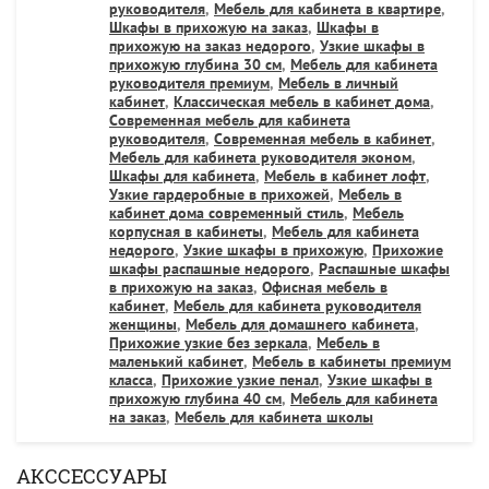
руководителя
,
Мебель для кабинета в квартире
,
Шкафы в прихожую на заказ
,
Шкафы в
прихожую на заказ недорого
,
Узкие шкафы в
прихожую глубина 30 см
,
Мебель для кабинета
руководителя премиум
,
Мебель в личный
кабинет
,
Классическая мебель в кабинет дома
,
Современная мебель для кабинета
руководителя
,
Современная мебель в кабинет
,
Мебель для кабинета руководителя эконом
,
Шкафы для кабинета
,
Мебель в кабинет лофт
,
Узкие гардеробные в прихожей
,
Мебель в
кабинет дома современный стиль
,
Мебель
корпусная в кабинеты
,
Мебель для кабинета
недорого
,
Узкие шкафы в прихожую
,
Прихожие
шкафы распашные недорого
,
Распашные шкафы
в прихожую на заказ
,
Офисная мебель в
кабинет
,
Мебель для кабинета руководителя
женщины
,
Мебель для домашнего кабинета
,
Прихожие узкие без зеркала
,
Мебель в
маленький кабинет
,
Мебель в кабинеты премиум
класса
,
Прихожие узкие пенал
,
Узкие шкафы в
прихожую глубина 40 см
,
Мебель для кабинета
на заказ
,
Мебель для кабинета школы
АКССЕССУАРЫ