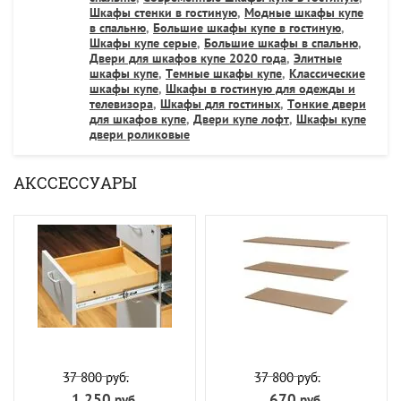
Шкафы стенки в гостиную
,
Модные шкафы купе
в спальню
,
Большие шкафы купе в гостиную
,
Шкафы купе серые
,
Большие шкафы в спальню
,
Двери для шкафов купе 2020 года
,
Элитные
шкафы купе
,
Темные шкафы купе
,
Классические
шкафы купе
,
Шкафы в гостиную для одежды и
телевизора
,
Шкафы для гостиных
,
Тонкие двери
для шкафов купе
,
Двери купе лофт
,
Шкафы купе
двери роликовые
АКССЕССУАРЫ
37 800
руб.
37 800
руб.
1 250
670
руб.
руб.