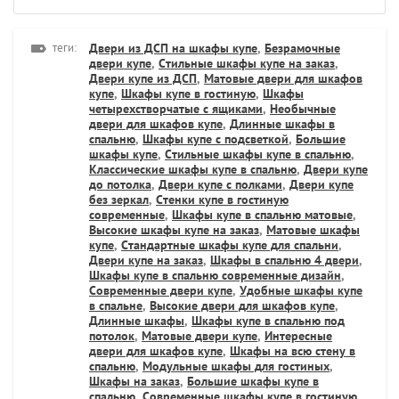
теги:
Двери из ДСП на шкафы купе
,
Безрамочные
двери купе
,
Стильные шкафы купе на заказ
,
Двери купе из ДСП
,
Матовые двери для шкафов
купе
,
Шкафы купе в гостиную
,
Шкафы
четырехстворчатые с ящиками
,
Необычные
двери для шкафов купе
,
Длинные шкафы в
спальню
,
Шкафы купе с подсветкой
,
Большие
шкафы купе
,
Стильные шкафы купе в спальню
,
Классические шкафы купе в спальню
,
Двери купе
до потолка
,
Двери купе с полками
,
Двери купе
без зеркал
,
Стенки купе в гостиную
современные
,
Шкафы купе в спальню матовые
,
Высокие шкафы купе на заказ
,
Матовые шкафы
купе
,
Стандартные шкафы купе для спальни
,
Двери купе на заказ
,
Шкафы в спальню 4 двери
,
Шкафы купе в спальню современные дизайн
,
Современные двери купе
,
Удобные шкафы купе
в спальне
,
Высокие двери для шкафов купе
,
Длинные шкафы
,
Шкафы купе в спальню под
потолок
,
Матовые двери купе
,
Интересные
двери для шкафов купе
,
Шкафы на всю стену в
спальню
,
Модульные шкафы для гостиных
,
Шкафы на заказ
,
Большие шкафы купе в
спальню
,
Современные шкафы купе в гостиную
,