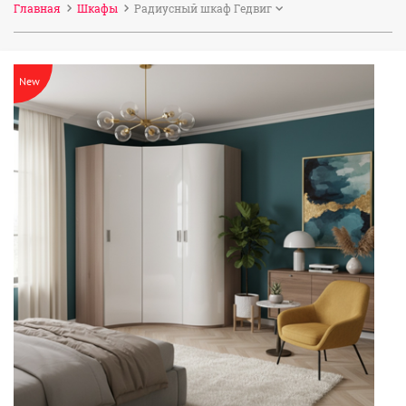
Главная
Шкафы
Радиусный шкаф Гедвиг
New