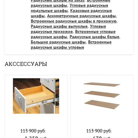
радиусные шкафы
,
Угловые радиусные
модульные шкафы
,
Красивые радиусные
шкафы
,
Асимметричные радиусные шкафы
,
Встроенные радиусные шкафы в прихожую
,
Радиусные шкафы выпуклые
,
Угловые
радиусные прихожие
,
Встроенные угловые
радиусные шкафы
,
Радиусные шкафы белые
,
Большие радиусные шкафы
,
Встроенные
радиусные шкафы угловые
АКССЕССУАРЫ
113 900
руб.
113 900
руб.