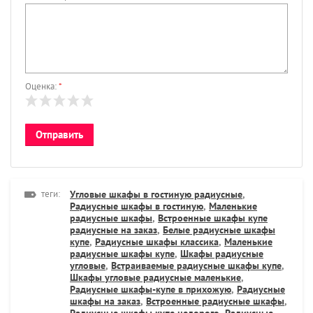
Оценка:
*
теги:
Угловые шкафы в гостиную радиусные
,
Радиусные шкафы в гостиную
,
Маленькие
радиусные шкафы
,
Встроенные шкафы купе
радиусные на заказ
,
Белые радиусные шкафы
купе
,
Радиусные шкафы классика
,
Маленькие
радиусные шкафы купе
,
Шкафы радиусные
угловые
,
Встраиваемые радиусные шкафы купе
,
Шкафы угловые радиусные маленькие
,
Радиусные шкафы-купе в прихожую
,
Радиусные
шкафы на заказ
,
Встроенные радиусные шкафы
,
Радиусные шкафы купе недорого
,
Радиусные