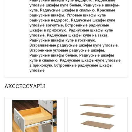
угловые шкафы купе белые
,
Радиусные шкафы-
купе
,
Радиусные шкафы в спальню
,
Красивые
радиусные шкафы
,
Угловые шкафы купе
радиусные недорого
,
Радиусные шкафы купе
угловые вогнутые
,
Встроенные радиусные
шкафы в прихожую
,
Радиусные шкафы купе
угловые
,
Радиусные шкафы купе на заказ
,
Радиусные шкафы купе в гостиную
,
Встраиваемые радиусные шкафы купе угловые
,
Встроенные угловые радиусные шкафы
,
Радиусные шкафы белые
,
Радиусные шкафы
купе в спальню
,
Радиусные шкафы-купе угловые
в прихожую
,
Встроенные радиусные шкафы
угловые
АКССЕССУАРЫ