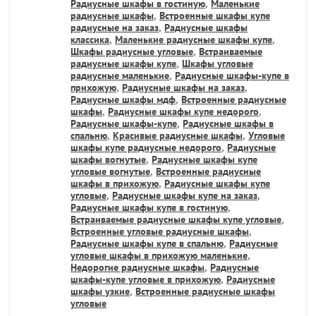
Радиусные шкафы в гостиную
,
Маленькие
радиусные шкафы
,
Встроенные шкафы купе
радиусные на заказ
,
Радиусные шкафы
классика
,
Маленькие радиусные шкафы купе
,
Шкафы радиусные угловые
,
Встраиваемые
радиусные шкафы купе
,
Шкафы угловые
радиусные маленькие
,
Радиусные шкафы-купе в
прихожую
,
Радиусные шкафы на заказ
,
Радиусные шкафы мдф
,
Встроенные радиусные
шкафы
,
Радиусные шкафы купе недорого
,
Радиусные шкафы-купе
,
Радиусные шкафы в
спальню
,
Красивые радиусные шкафы
,
Угловые
шкафы купе радиусные недорого
,
Радиусные
шкафы вогнутые
,
Радиусные шкафы купе
угловые вогнутые
,
Встроенные радиусные
шкафы в прихожую
,
Радиусные шкафы купе
угловые
,
Радиусные шкафы купе на заказ
,
Радиусные шкафы купе в гостиную
,
Встраиваемые радиусные шкафы купе угловые
,
Встроенные угловые радиусные шкафы
,
Радиусные шкафы купе в спальню
,
Радиусные
угловые шкафы в прихожую маленькие
,
Недорогие радиусные шкафы
,
Радиусные
шкафы-купе угловые в прихожую
,
Радиусные
шкафы узкие
,
Встроенные радиусные шкафы
угловые