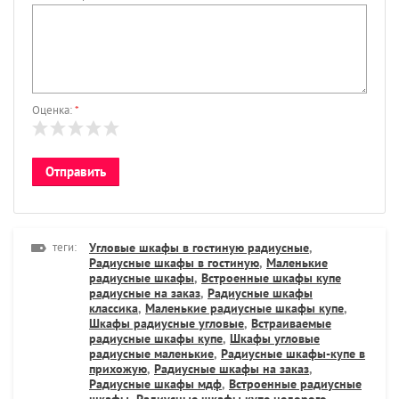
Оценка:
*
теги:
Угловые шкафы в гостиную радиусные
,
Радиусные шкафы в гостиную
,
Маленькие
радиусные шкафы
,
Встроенные шкафы купе
радиусные на заказ
,
Радиусные шкафы
классика
,
Маленькие радиусные шкафы купе
,
Шкафы радиусные угловые
,
Встраиваемые
радиусные шкафы купе
,
Шкафы угловые
радиусные маленькие
,
Радиусные шкафы-купе в
прихожую
,
Радиусные шкафы на заказ
,
Радиусные шкафы мдф
,
Встроенные радиусные
шкафы
,
Радиусные шкафы купе недорого
,