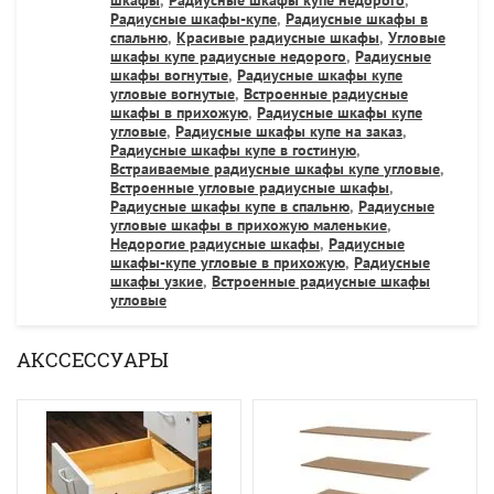
Радиусные шкафы-купе
,
Радиусные шкафы в
спальню
,
Красивые радиусные шкафы
,
Угловые
шкафы купе радиусные недорого
,
Радиусные
шкафы вогнутые
,
Радиусные шкафы купе
угловые вогнутые
,
Встроенные радиусные
шкафы в прихожую
,
Радиусные шкафы купе
угловые
,
Радиусные шкафы купе на заказ
,
Радиусные шкафы купе в гостиную
,
Встраиваемые радиусные шкафы купе угловые
,
Встроенные угловые радиусные шкафы
,
Радиусные шкафы купе в спальню
,
Радиусные
угловые шкафы в прихожую маленькие
,
Недорогие радиусные шкафы
,
Радиусные
шкафы-купе угловые в прихожую
,
Радиусные
шкафы узкие
,
Встроенные радиусные шкафы
угловые
АКССЕССУАРЫ