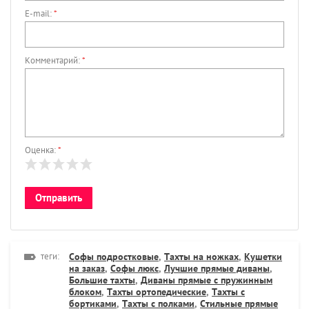
E-mail:
*
Комментарий:
*
Оценка:
*
теги:
Софы подростковые
,
Тахты на ножках
,
Кушетки
на заказ
,
Софы люкс
,
Лучшие прямые диваны
,
Большие тахты
,
Диваны прямые с пружинным
блоком
,
Тахты ортопедические
,
Тахты с
бортиками
,
Тахты с полками
,
Стильные прямые