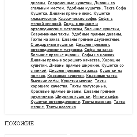
диваны
,
Современные кушетки
,
Диваны со
спальным местом
,
Удобные кушетки
,
Тахта Софа
Кушетка
,
Диваны прямые люкс
,
Кушетки
классические
,
Классические софы
,
Софы с
мягкой спинкой
,
Софы с ящиком и
ортопедическим матрасом
,
Большие кушетки
,
Современные тахты
,
Удобные прямые диваны
,
Тахты на заказ
,
Диваны прямые двухместные
,
Стандартные кушетки
,
Диваны прямые с
ортопедическим матрасом
,
Софы на заказ
,
Большие прямые диваны
,
Софы на ножках
,
Диваны прямые хорошего качества
,
Хорошие
кушетки
,
Диваны прямые широкие
,
Кушетки со
спинкой
,
Диваны прямые на заказ
,
Кушетки на
ножках
,
Красивые кушетки
,
Красивые тахты
,
Высокие софы
,
Кушетки мягкие
,
Тахты
хорошего качества
,
Тахты полуторные
,
Красивые прямые диваны
,
Диваны прямые
пружинные
,
Широкие кушетки
,
Мягкие софы
,
Кушетки ортопедические
,
Тахты высокие
,
Тахты
мягкие
,
Тахты классика
ПОХОЖИЕ