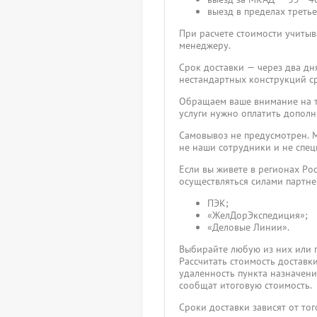
выезд в пределах третье
При расчете стоимости учитыва
менеджеру.
Срок доставки — через два дн
нестандартных конструкций ср
Обращаем ваше внимание на то
услуги нужно оплатить дополн
Самовывоз не предусмотрен. М
не наши сотрудники и не спец
Если вы живете в регионах Ро
осуществляться силами партн
ПЭК;
«ЖелДорЭкспедиция»;
«Деловые Линии».
Выбирайте любую из них или 
Рассчитать стоимость доставк
удаленность пункта назначения
сообщат итоговую стоимость.
Сроки доставки зависят от то