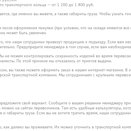
го транспортного кольца — от 1 200 до 1 800 руб.
ется, где именно вы живете, а также габариты груза. Чтобы узнать то
я после оформления покупки (при условии, что на складе имеются все
ок может быть увеличен.
, что наши сотрудники привезут продукцию к подъезду. Если вам не
ительно. Предупредите менеджера в том случае, если вам необходима
ы не можем контролировать сохранность изделий во время перевозки
иалисты. По этой причине мы отказались от пунктов выдачи.
ссии, вы также можете оформить заказ в нашем интернет-магазине. В э
ерской транспортной компании. Мы сотрудничаем с крупными перево
предложите свой вариант. Сообщите о вашем решении менеджеру при
и можно на сайтах перевозчиков. Там есть удобные калькуляторы, кот
 и габариты груза. Если вы не хотите тратить время, наши сотрудники
го, как далеко вы проживаете. Их можно уточнить в транспортной ком