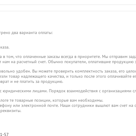
рено два варианта оплаты:
каза.
 в том, что оплаченные заказы всегда в приоритете. Мы отправим зад
пят нам на расчетный счет. Обычно покупатели, оплатившие продукцию 
овольно удобен. Вы можете проверить комплектность заказа, его целос
езли товар надлежащего качества, и только после этого оплачивайте его
врат и не платить за продукцию.
 с юридическими лицами. Порядок взаимодействия с организациями 
логе те товарные позиции, которые вам необходимы.
лефону или электронной почте. Наши сотрудники вышлют вам счет на о
 реквизиты.
31-57