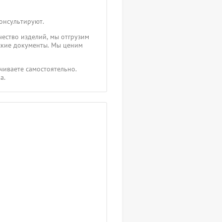
консультируют.
чество изделий, мы отгрузим
ские документы. Мы ценим
чиваете самостоятельно.
а.