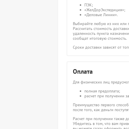
ПЭК;
«ЖелДорЭкспедиция»;
«Деловые Линии».
Выбирайте любую из них или 
Рассчитать стоимость доставк
удаленность пункта назначения
сообщат итоговую стоимость.
Сроки доставки зависят от то
Оплата
Для физических лиц предусмот
полная предоплата;
расчет при получении за
Преимущество первого способа
после того, как деньги посту
Расчет при получении также д
Убедитесь в том, что вам прив
вы можете сразу оформить воз