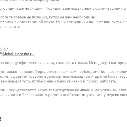
 с юридическими лицами. Порядок взаимодействия с организациями 
логе те товарные позиции, которые вам необходимы.
лефону или электронной почте. Наши сотрудники вышлют вам счет на о
 реквизиты.
31-57
@Mebel-Horosha.ru
.
 по поводу оформления заказа, свяжитесь с нами. Менеджеры вас про
ся только по полной предоплате. Если вам необходимо большое коли
ого, мы оформим товарно-транспортные накладные и другие бухгалтер
аем все для того, чтобы с нами было приятно и просто работать.
укции осуществляется через транспортную компанию, ее услуги вы опла
наличного и безналичного расчета необходимо уточнить у перевозчик
В