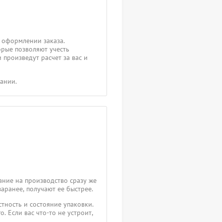
 оформлении заказа.
орые позволяют учесть
 произведут расчет за вас и
пании.
ание на производство сразу же
заранее, получают ее быстрее.
тность и состояние упаковки.
. Если вас что-то не устроит,