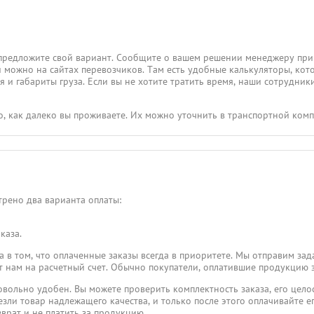
предложите свой вариант. Сообщите о вашем решении менеджеру при
и можно на сайтах перевозчиков. Там есть удобные калькуляторы, кот
 и габариты груза. Если вы не хотите тратить время, наши сотрудники
го, как далеко вы проживаете. Их можно уточнить в транспортной ком
рено два варианта оплаты:
каза.
 в том, что оплаченные заказы всегда в приоритете. Мы отправим зад
пят нам на расчетный счет. Обычно покупатели, оплатившие продукцию 
овольно удобен. Вы можете проверить комплектность заказа, его целос
езли товар надлежащего качества, и только после этого оплачивайте его
врат и не платить за продукцию.