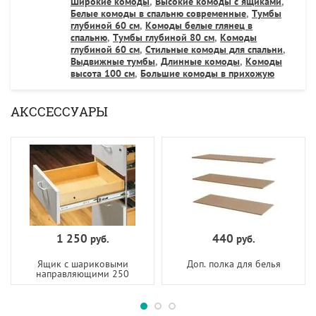
Широкие комоды
,
Высокие комоды с ящиками
,
Белые комоды в спальню современные
,
Тумбы
глубиной 60 см
,
Комоды белые глянец в
спальню
,
Тумбы глубиной 80 см
,
Комоды
глубиной 60 см
,
Стильные комоды для спальни
,
Выдвижные тумбы
,
Длинные комоды
,
Комоды
высота 100 см
,
Большие комоды в прихожую
АКССЕССУАРЫ
1 250
440
руб.
руб.
Ящик с шариковыми
Доп. полка для белья
направляющими 250