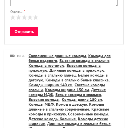
Оценка:
*
теги:
Современные длинные комоды
,
Комоды для
белья недорого
,
Высокие комоды в спальню
,
Комоды в гостиную
,
Высокие комоды в
прихожую
,
Длинные комоды в прихожую
,
Комоды в спальню глянец
,
Белые комоды в
детскую
,
Комоды в спальню белые классика
,
Комоды ширина 140 см
,
Светлые комоды
спальни
,
Комоды ширина 150 см
,
Детские
комоды МДФ
,
Белые комоды в спальню
,
Высокие комоды
,
Комоды длина 150 см
,
Комоды МДФ
,
Комод в детскую
,
Комоды
длинные в спальню современные
,
Красивые
комоды в прихожую
,
Современные комоды
,
Детские комоды большие
,
Комоды детские
широкие
,
Длинные комоды в спальню белые
,