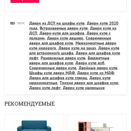
теги:
Двери из ДСП на шкафы купе
,
Двери купе 2020
года
,
Встраиваемые двери купе
,
Двери купе из
ДСП
,
Двери-купе для шкафов
,
Двери купе с
полками
,
Двери купе дешево
,
Современные
двери для шкафов купе
,
Межкомнатные двери
купе недорого
,
Двери купе на заказ
,
Двери купе
для встроенного шкафа
,
Двери для шкафов купе
лофт
,
Раздвижные двери купе
,
Бюджетные
двери для шкафов купе
,
Двери купе дуб
,
Современные двери купе
,
Двойные двери купе
,
Шкафы купе двери МДФ
,
Двери купе из МДФ
,
Двери для шкафов купе глянец
,
Двери купе
межкомнатные
,
Тонкие двери для шкафов купе
,
Двери купе лофт
,
Двери купе маленькие
РЕКОМЕНДУЕМЫЕ