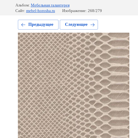
Альбом:
Мебельная галантерея
Сайт:
mebel-horosha.ru
Изображение: 268/279
Предыдущее
Следующее