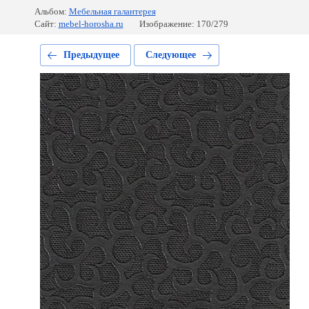
Альбом:
Мебельная галантерея
Сайт:
mebel-horosha.ru
Изображение: 170/279
Предыдущее
Следующее