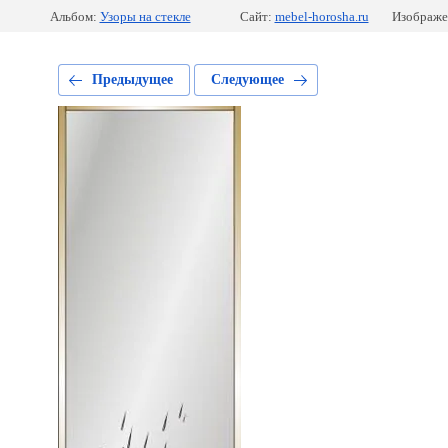
Альбом:
Узоры на стекле
Сайт:
mebel-horosha.ru
Изображе
Предыдущее
Следующее