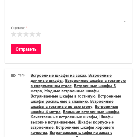
Оценка:
*
теги:
Встроенные шкафы на заказ
,
Встроенные
длинные шкафы
,
Встроенные шкафы в гостиную
в современном стиле
,
Встроенные шкафы 3
метра
,
Модные встроенные шкафы
,
Встраиваемые шкафы в гостиную
,
Встроенные
шкафы распашные в спальню
,
Встроенные
шкафы в гостиные во всю стену
,
Встроенные
шкафы 4 метра
,
Большие встроенные шкафы
,
Качественные встроенные шкафы
,
Шкафы
высокие встраиваемые
,
Шкафы корпусные
встроенные
,
Встроенные шкафы хорошего
качества
,
Встраиваемые шкафы на заказ с