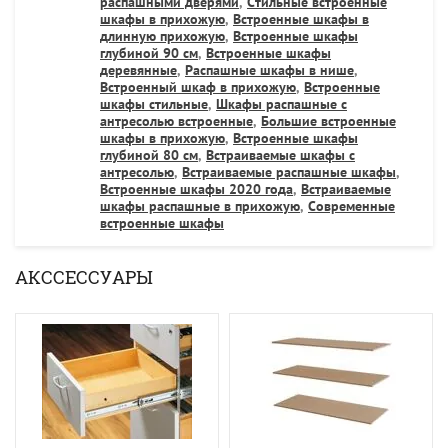
распашными дверями
,
Стильные встроенные
шкафы в прихожую
,
Встроенные шкафы в
длинную прихожую
,
Встроенные шкафы
глубиной 90 см
,
Встроенные шкафы
деревянные
,
Распашные шкафы в нише
,
Встроенный шкаф в прихожую
,
Встроенные
шкафы стильные
,
Шкафы распашные с
антресолью встроенные
,
Большие встроенные
шкафы в прихожую
,
Встроенные шкафы
глубиной 80 см
,
Встраиваемые шкафы с
антресолью
,
Встраиваемые распашные шкафы
,
Встроенные шкафы 2020 года
,
Встраиваемые
шкафы распашные в прихожую
,
Современные
встроенные шкафы
АКССЕССУАРЫ