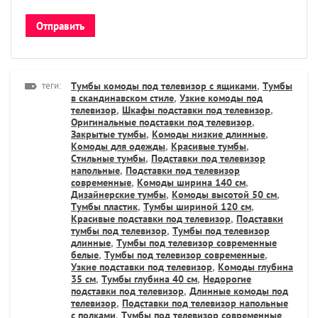
теги:
Тумбы комоды под телевизор с ящиками
,
Тумбы
в скандинавском стиле
,
Узкие комоды под
телевизор
,
Шкафы подставки под телевизор
,
Оригинальные подставки под телевизор
,
Закрытые тумбы
,
Комоды низкие длинные
,
Комоды для одежды
,
Красивые тумбы
,
Стильные тумбы
,
Подставки под телевизор
напольные
,
Подставки под телевизор
современные
,
Комоды ширина 140 см
,
Дизайнерские тумбы
,
Комоды высотой 50 см
,
Тумбы пластик
,
Тумбы шириной 120 см
,
Красивые подставки под телевизор
,
Подставки
тумбы под телевизор
,
Тумбы под телевизор
длинные
,
Тумбы под телевизор современные
белые
,
Тумбы под телевизор современные
,
Узкие подставки под телевизор
,
Комоды глубина
35 см
,
Тумбы глубина 40 см
,
Недорогие
подставки под телевизор
,
Длинные комоды под
телевизор
,
Подставки под телевизор напольные
с полками
,
Тумбы под телевизор современные