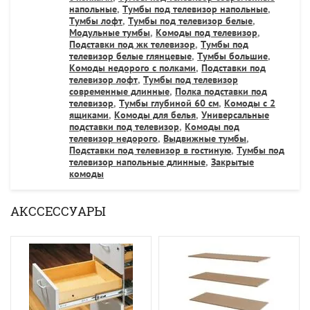
напольные
,
Тумбы под телевизор напольные
,
Тумбы лофт
,
Тумбы под телевизор белые
,
Модульные тумбы
,
Комоды под телевизор
,
Подставки под жк телевизор
,
Тумбы под
телевизор белые глянцевые
,
Тумбы большие
,
Комоды недорого с полками
,
Подставки под
телевизор лофт
,
Тумбы под телевизор
современные длинные
,
Полка подставки под
телевизор
,
Тумбы глубиной 60 см
,
Комоды с 2
ящиками
,
Комоды для белья
,
Универсальные
подставки под телевизор
,
Комоды под
телевизор недорого
,
Выдвижные тумбы
,
Подставки под телевизор в гостиную
,
Тумбы под
телевизор напольные длинные
,
Закрытые
комоды
АКССЕССУАРЫ