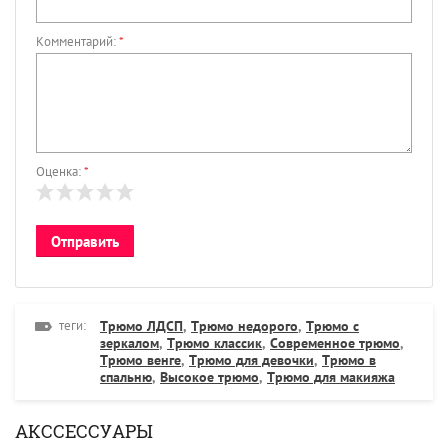
Комментарий:
*
Оценка:
*
теги:
Трюмо ЛДСП
,
Трюмо недорого
,
Трюмо с
зеркалом
,
Трюмо классик
,
Современное трюмо
,
Трюмо венге
,
Трюмо для девочки
,
Трюмо в
спальню
,
Высокое трюмо
,
Трюмо для макияжа
АКССЕССУАРЫ