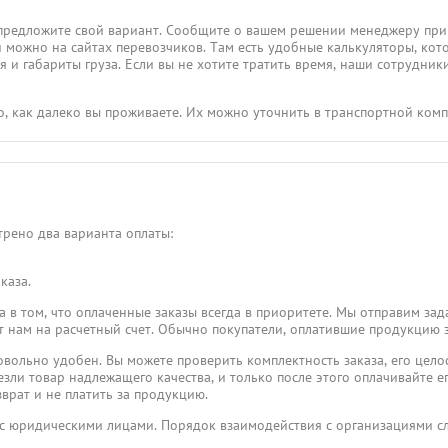
предложите свой вариант. Сообщите о вашем решении менеджеру при
и можно на сайтах перевозчиков. Там есть удобные калькуляторы, кот
 и габариты груза. Если вы не хотите тратить время, наши сотрудники
го, как далеко вы проживаете. Их можно уточнить в транспортной ком
рено два варианта оплаты:
каза.
 в том, что оплаченные заказы всегда в приоритете. Мы отправим зад
пят нам на расчетный счет. Обычно покупатели, оплатившие продукцию 
овольно удобен. Вы можете проверить комплектность заказа, его целос
езли товар надлежащего качества, и только после этого оплачивайте его
врат и не платить за продукцию.
 с юридическими лицами. Порядок взаимодействия с организациями 