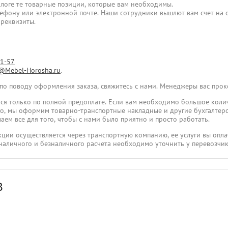
логе те товарные позиции, которые вам необходимы.
лефону или электронной почте. Наши сотрудники вышлют вам счет на о
 реквизиты.
31-57
@Mebel-Horosha.ru
.
 по поводу оформления заказа, свяжитесь с нами. Менеджеры вас про
ся только по полной предоплате. Если вам необходимо большое коли
ого, мы оформим товарно-транспортные накладные и другие бухгалтер
аем все для того, чтобы с нами было приятно и просто работать.
укции осуществляется через транспортную компанию, ее услуги вы опла
наличного и безналичного расчета необходимо уточнить у перевозчик
В