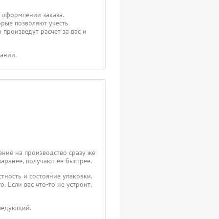
 оформлении заказа.
орые позволяют учесть
 произведут расчет за вас и
пании.
ание на производство сразу же
заранее, получают ее быстрее.
тность и состояние упаковки.
. Если вас что-то не устроит,
следующий.