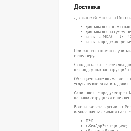
Доставка
Для жителей Москвы и Москов
для заказов стоимостью 
для заказов на сумму ме
выезд за МКАД — 35 - 40
выезд в пределах третье
При расчете стоимости учитыва
менеджеру.
Срок доставки — через два дн
нестандартных конструкций ср
Обращаем ваше внимание на то
услуги нужно оплатить дополн
Самовывоз не предусмотрен. М
не наши сотрудники и не спец
Если вы живете в регионах Ро
осуществляться силами партн
ПЭК;
«ЖелДорЭкспедиция»;
«Деловые Линии».