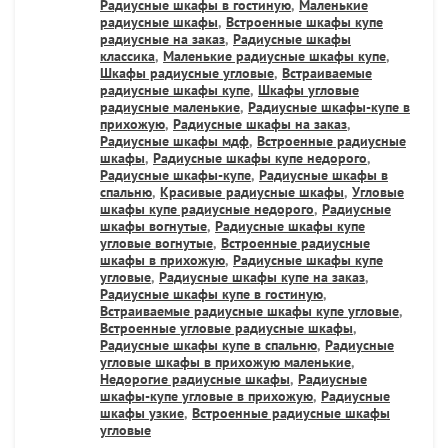
Радиусные шкафы в гостиную
,
Маленькие
радиусные шкафы
,
Встроенные шкафы купе
радиусные на заказ
,
Радиусные шкафы
классика
,
Маленькие радиусные шкафы купе
,
Шкафы радиусные угловые
,
Встраиваемые
радиусные шкафы купе
,
Шкафы угловые
радиусные маленькие
,
Радиусные шкафы-купе в
прихожую
,
Радиусные шкафы на заказ
,
Радиусные шкафы мдф
,
Встроенные радиусные
шкафы
,
Радиусные шкафы купе недорого
,
Радиусные шкафы-купе
,
Радиусные шкафы в
спальню
,
Красивые радиусные шкафы
,
Угловые
шкафы купе радиусные недорого
,
Радиусные
шкафы вогнутые
,
Радиусные шкафы купе
угловые вогнутые
,
Встроенные радиусные
шкафы в прихожую
,
Радиусные шкафы купе
угловые
,
Радиусные шкафы купе на заказ
,
Радиусные шкафы купе в гостиную
,
Встраиваемые радиусные шкафы купе угловые
,
Встроенные угловые радиусные шкафы
,
Радиусные шкафы купе в спальню
,
Радиусные
угловые шкафы в прихожую маленькие
,
Недорогие радиусные шкафы
,
Радиусные
шкафы-купе угловые в прихожую
,
Радиусные
шкафы узкие
,
Встроенные радиусные шкафы
угловые