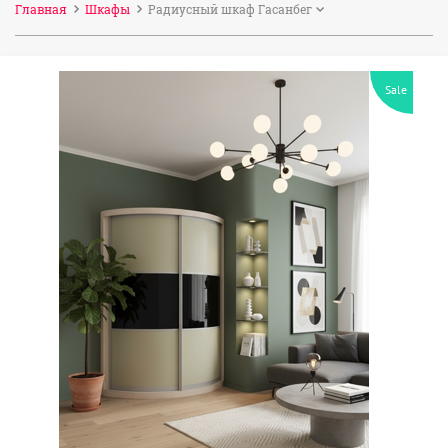
Главная
Шкафы
Радиусный шкаф Гасанбег
Sale