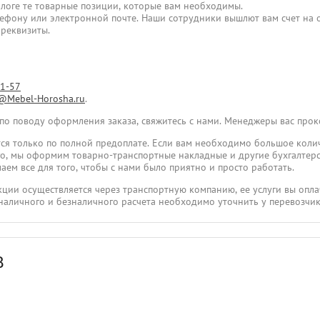
логе те товарные позиции, которые вам необходимы.
лефону или электронной почте. Наши сотрудники вышлют вам счет на о
 реквизиты.
31-57
@Mebel-Horosha.ru
.
 по поводу оформления заказа, свяжитесь с нами. Менеджеры вас про
ся только по полной предоплате. Если вам необходимо большое коли
ого, мы оформим товарно-транспортные накладные и другие бухгалтер
аем все для того, чтобы с нами было приятно и просто работать.
укции осуществляется через транспортную компанию, ее услуги вы опла
наличного и безналичного расчета необходимо уточнить у перевозчик
В