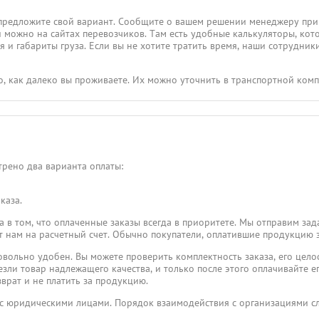
предложите свой вариант. Сообщите о вашем решении менеджеру при
и можно на сайтах перевозчиков. Там есть удобные калькуляторы, кот
 и габариты груза. Если вы не хотите тратить время, наши сотрудники
го, как далеко вы проживаете. Их можно уточнить в транспортной ком
рено два варианта оплаты:
каза.
 в том, что оплаченные заказы всегда в приоритете. Мы отправим зад
пят нам на расчетный счет. Обычно покупатели, оплатившие продукцию 
овольно удобен. Вы можете проверить комплектность заказа, его целос
езли товар надлежащего качества, и только после этого оплачивайте его
врат и не платить за продукцию.
 с юридическими лицами. Порядок взаимодействия с организациями 