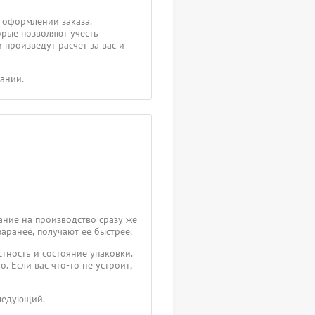
 оформлении заказа.
орые позволяют учесть
 произведут расчет за вас и
пании.
ание на производство сразу же
заранее, получают ее быстрее.
тность и состояние упаковки.
. Если вас что-то не устроит,
следующий.