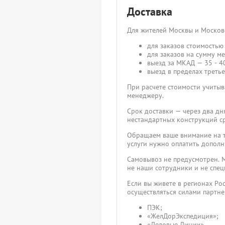
Доставка
Для жителей Москвы и Москов
для заказов стоимостью 
для заказов на сумму ме
выезд за МКАД — 35 - 40
выезд в пределах третье
При расчете стоимости учитыва
менеджеру.
Срок доставки — через два дн
нестандартных конструкций ср
Обращаем ваше внимание на то
услуги нужно оплатить дополн
Самовывоз не предусмотрен. М
не наши сотрудники и не спец
Если вы живете в регионах Ро
осуществляться силами партн
ПЭК;
«ЖелДорЭкспедиция»;
«Деловые Линии».