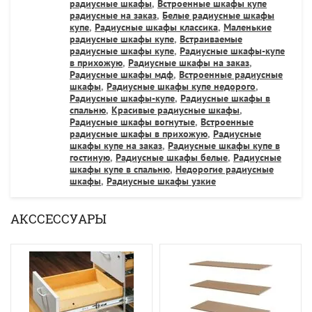
радиусные шкафы
,
Встроенные шкафы купе
радиусные на заказ
,
Белые радиусные шкафы
купе
,
Радиусные шкафы классика
,
Маленькие
радиусные шкафы купе
,
Встраиваемые
радиусные шкафы купе
,
Радиусные шкафы-купе
в прихожую
,
Радиусные шкафы на заказ
,
Радиусные шкафы мдф
,
Встроенные радиусные
шкафы
,
Радиусные шкафы купе недорого
,
Радиусные шкафы-купе
,
Радиусные шкафы в
спальню
,
Красивые радиусные шкафы
,
Радиусные шкафы вогнутые
,
Встроенные
радиусные шкафы в прихожую
,
Радиусные
шкафы купе на заказ
,
Радиусные шкафы купе в
гостиную
,
Радиусные шкафы белые
,
Радиусные
шкафы купе в спальню
,
Недорогие радиусные
шкафы
,
Радиусные шкафы узкие
АКССЕССУАРЫ