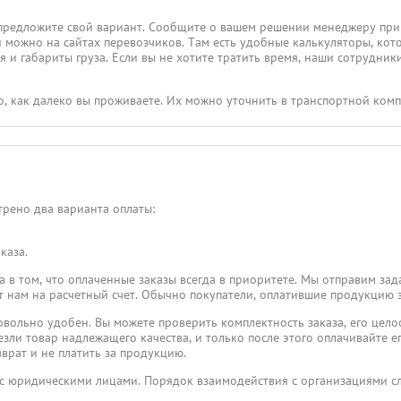
предложите свой вариант. Сообщите о вашем решении менеджеру при
и можно на сайтах перевозчиков. Там есть удобные калькуляторы, кот
 и габариты груза. Если вы не хотите тратить время, наши сотрудники
го, как далеко вы проживаете. Их можно уточнить в транспортной ком
рено два варианта оплаты:
каза.
 в том, что оплаченные заказы всегда в приоритете. Мы отправим зад
пят нам на расчетный счет. Обычно покупатели, оплатившие продукцию 
овольно удобен. Вы можете проверить комплектность заказа, его целос
езли товар надлежащего качества, и только после этого оплачивайте его
врат и не платить за продукцию.
 с юридическими лицами. Порядок взаимодействия с организациями 