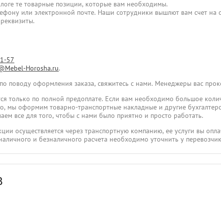
логе те товарные позиции, которые вам необходимы.
лефону или электронной почте. Наши сотрудники вышлют вам счет на о
 реквизиты.
31-57
@Mebel-Horosha.ru
.
 по поводу оформления заказа, свяжитесь с нами. Менеджеры вас про
ся только по полной предоплате. Если вам необходимо большое коли
ого, мы оформим товарно-транспортные накладные и другие бухгалтер
аем все для того, чтобы с нами было приятно и просто работать.
укции осуществляется через транспортную компанию, ее услуги вы опла
наличного и безналичного расчета необходимо уточнить у перевозчик
В