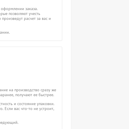
 оформлении заказа.
орые позволяют учесть
 произведут расчет за вас и
пании.
ание на производство сразу же
заранее, получают ее быстрее.
тность и состояние упаковки.
. Если вас что-то не устроит,
следующий.