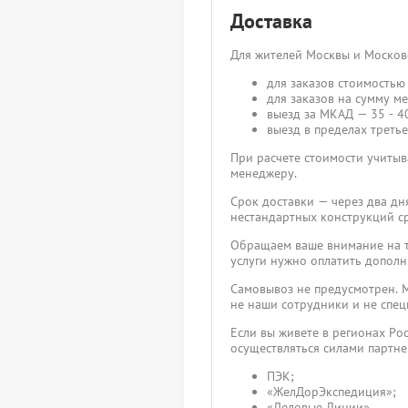
Доставка
Для жителей Москвы и Москов
для заказов стоимостью 
для заказов на сумму ме
выезд за МКАД — 35 - 40
выезд в пределах третье
При расчете стоимости учитыва
менеджеру.
Срок доставки — через два дн
нестандартных конструкций ср
Обращаем ваше внимание на то
услуги нужно оплатить дополн
Самовывоз не предусмотрен. М
не наши сотрудники и не спец
Если вы живете в регионах Ро
осуществляться силами партн
ПЭК;
«ЖелДорЭкспедиция»;
«Деловые Линии».