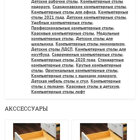
Детские рабочие столы
,
Компьютерные столы
недорого
,
Скандинавские компьютерные столы
,
Компьютерные столы для офиса
,
Компьютерные
столы 2021 года
,
Детские компьютерные столы
,
Удобные компьютерные столы
,
Профессиональные компьютерные столы
,
Красивые компьютерные столы
,
Модульные
компьютерные столы
,
Детские столы для
школьника
,
Компьютерные столы минимализм
,
Детские столы ЛДСП
,
Компьютерные столы для
ноутбука
,
Современные компьютерные столы
,
Компьютерные столы 2020 года
,
Стандартные
компьютерные столы
,
Крутые компьютерные
столы
,
Оригинальные компьютерные столы
,
Компьютерные столы с ящиками недорого
,
Детская мебель столы и стул
,
Компьютерные
столы с полками
,
Красивые столы в детскую
,
Компьютерные столы лофт
АКССЕССУАРЫ