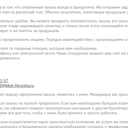
 в том, что оплаченные заказы всегда в приоритете. Мы отправим зад
пят нам на расчетный счет. Обычно покупатели, оплатившие продукцию 
овольно удобен. Вы можете проверить комплектность заказа, его целос
езли товар надлежащего качества, и только после этого оплачивайте его
врат и не платить за продукцию.
 с юридическими лицами. Порядок взаимодействия с организациями 
логе те товарные позиции, которые вам необходимы.
лефону или электронной почте. Наши сотрудники вышлют вам счет на о
 реквизиты.
31-57
@Mebel-Horosha.ru
.
 по поводу оформления заказа, свяжитесь с нами. Менеджеры вас про
ся только по полной предоплате. Если вам необходимо большое коли
ого, мы оформим товарно-транспортные накладные и другие бухгалтер
аем все для того, чтобы с нами было приятно и просто работать.
укции осуществляется через транспортную компанию, ее услуги вы опла
наличного и безналичного расчета необходимо уточнить у перевозчик