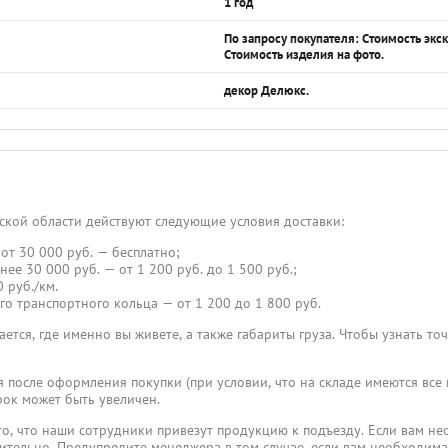
1 год
По запросу покупателя: Стоимость эк
Стоимость изделия на фото.
декор Делюкс.
ской области действуют следующие условия доставки:
от 30 000 руб. — бесплатно;
нее 30 000 руб. — от 1 200 руб. до 1 500 руб.;
 руб./км.
го транспортного кольца — от 1 200 до 1 800 руб.
ется, где именно вы живете, а также габариты груза. Чтобы узнать то
я после оформления покупки (при условии, что на складе имеются все
ок может быть увеличен.
, что наши сотрудники привезут продукцию к подъезду. Если вам не
ительно. Предупредите менеджера в том случае, если вам необходима