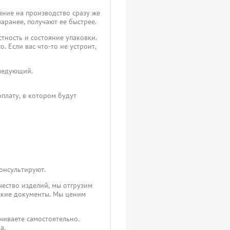
ание на производство сразу же
заранее, получают ее быстрее.
тность и состояние упаковки.
. Если вас что-то не устроит,
следующий.
плату, в котором будут
консультируют.
чество изделий, мы отгрузим
ские документы. Мы ценим
чиваете самостоятельно.
а.