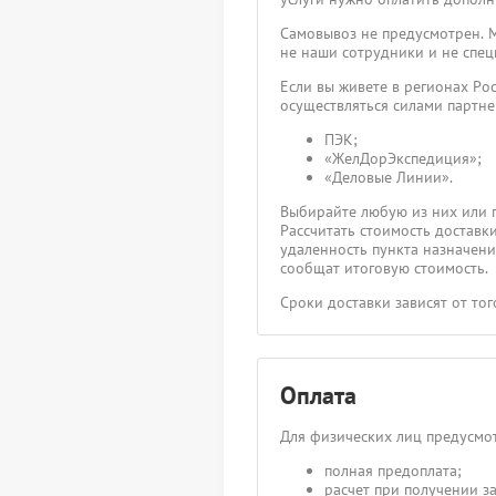
Самовывоз не предусмотрен. М
не наши сотрудники и не спец
Если вы живете в регионах Ро
осуществляться силами партн
ПЭК;
«ЖелДорЭкспедиция»;
«Деловые Линии».
Выбирайте любую из них или 
Рассчитать стоимость доставк
удаленность пункта назначения
сообщат итоговую стоимость.
Сроки доставки зависят от то
Оплата
Для физических лиц предусмот
полная предоплата;
расчет при получении за