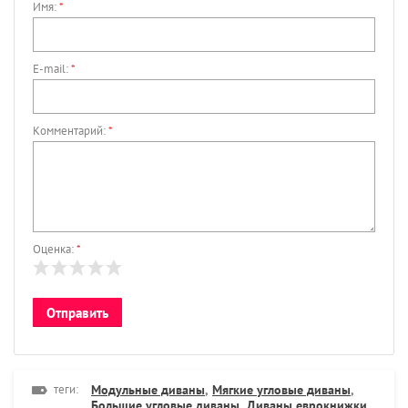
Имя:
*
E-mail:
*
Комментарий:
*
Оценка:
*
теги:
Модульные диваны
,
Мягкие угловые диваны
,
Большие угловые диваны
,
Диваны еврокнижки