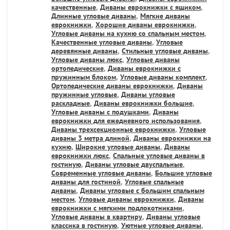
качественные
,
Диваны еврокнижки с ящиком
,
Длинные угловые диваны
,
Мягкие диваны
еврокнижки
,
Хорошие диваны еврокнижки
,
Угловые диваны на кухню со спальным местом
,
Качественные угловые диваны
,
Угловые
деревянные диваны
,
Стильные угловые диваны
,
Угловые диваны люкс
,
Угловые диваны
ортопедические
,
Диваны еврокнижки с
пружинным блоком
,
Угловые диваны комплект
,
Ортопедические диваны еврокнижки
,
Диваны
пружинные угловые
,
Диваны угловые
раскладные
,
Диваны еврокнижки большие
,
Угловые диваны с подушками
,
Диваны
еврокнижки для ежедневного использования
,
Диваны трехсекционные еврокнижки
,
Угловые
диваны 3 метра длиной
,
Диваны еврокнижки на
кухню
,
Широкие угловые диваны
,
Диваны
еврокнижки люкс
,
Спальные угловые диваны в
гостиную
,
Диваны угловые двуспальные
,
Современные угловые диваны
,
Большие угловые
диваны для гостиной
,
Угловые спальные
диваны
,
Диваны угловые с большим спальным
местом
,
Угловые диваны еврокнижки
,
Диваны
еврокнижки с мягкими подлокотниками
,
Угловые диваны в квартиру
,
Диваны угловые
классика в гостиную
,
Уютные угловые диваны
,