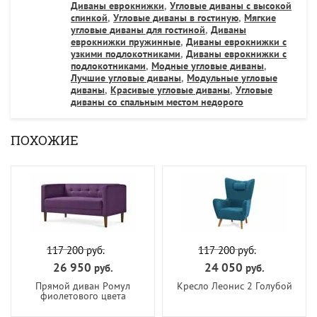
Диваны еврокнижки
,
Угловые диваны с высокой
спинкой
,
Угловые диваны в гостиную
,
Мягкие
угловые диваны для гостиной
,
Диваны
еврокнижки пружинные
,
Диваны еврокнижки с
узкими подлокотниками
,
Диваны еврокнижки с
подлокотниками
,
Модные угловые диваны
,
Лучшие угловые диваны
,
Модульные угловые
диваны
,
Красивые угловые диваны
,
Угловые
диваны со спальным местом недорого
ПОХОЖИЕ
117 200
руб.
117 200
руб.
26 950
24 050
руб.
руб.
Прямой диван Ромул
Кресло Леонис 2 Голубой
фиолетового цвета