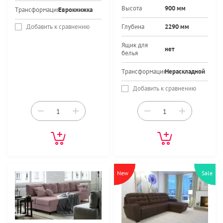
Высота
900 мм
Трансформация
Еврокнижка
Добавить к сравнению
Глубина
2290 мм
Ящик для
нет
белья
Трансформация
Нераскладной
Добавить к сравнению
−
+
−
+
New
Sale