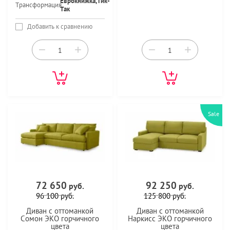
Еврокнижка,Тик-
Трансформация
Так
Добавить к сравнению
−
+
−
+
Sale
72 650
92 250
руб.
руб.
96 100
руб.
125 800
руб.
Диван с оттоманкой
Диван с оттоманкой
Сомон ЭКО горчичного
Наркисс ЭКО горчичного
цвета
цвета