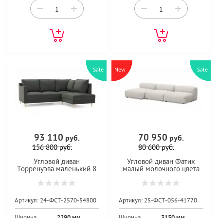
−
+
−
+
Sale
New
Sale
93 110
70 950
руб.
руб.
156 800
руб.
80 600
руб.
Угловой диван
Угловой диван Фатих
Торренуэва маленький 8
малый молочного цвета
Артикул:
24-ФСТ-2570-54800
Артикул:
25-ФСТ-056-41770
Ширина
2290 мм
Ширина
3150 мм