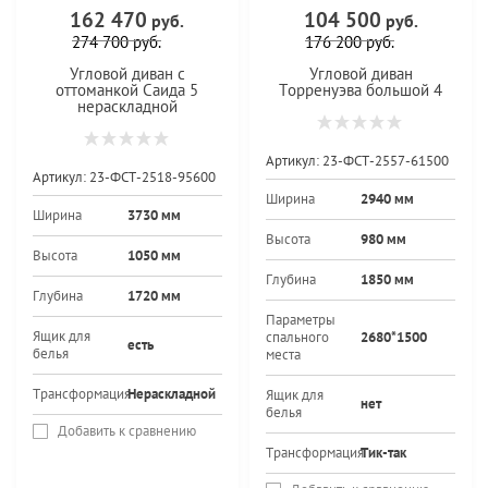
162 470
104 500
руб.
руб.
274 700
руб.
176 200
руб.
Угловой диван с
Угловой диван
оттоманкой Саида 5
Торренуэва большой 4
нераскладной
Артикул:
23-ФСТ-2557-61500
Артикул:
23-ФСТ-2518-95600
Ширина
2940 мм
Ширина
3730 мм
Высота
980 мм
Высота
1050 мм
Глубина
1850 мм
Глубина
1720 мм
Параметры
Ящик для
спального
2680*1500
есть
белья
места
Трансформация
Нераскладной
Ящик для
нет
белья
Добавить к сравнению
Трансформация
Тик-так