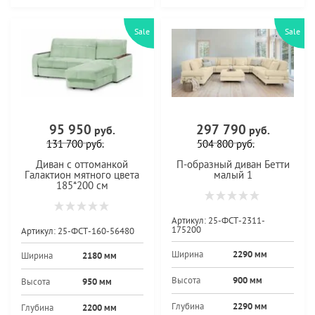
Sale
Sale
95 950
297 790
руб.
руб.
131 700
руб.
504 800
руб.
Диван с оттоманкой
П-образный диван Бетти
Галактион мятного цвета
малый 1
185*200 см
Артикул:
25-ФСТ-2311-
175200
Артикул:
25-ФСТ-160-56480
Ширина
2290 мм
Ширина
2180 мм
Высота
900 мм
Высота
950 мм
Глубина
2290 мм
Глубина
2200 мм