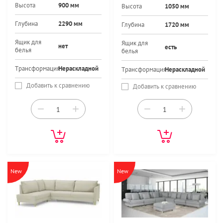
Высота
900 мм
Высота
1050 мм
Глубина
2290 мм
Глубина
1720 мм
Ящик для
Ящик для
нет
есть
белья
белья
Трансформация
Нераскладной
Трансформация
Нераскладной
Добавить к сравнению
Добавить к сравнению
−
+
−
+
New
New