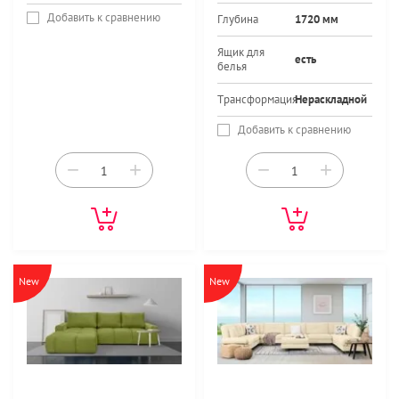
Добавить к сравнению
Глубина
1720 мм
Ящик для
есть
белья
Трансформация
Нераскладной
Добавить к сравнению
−
+
−
+
New
New