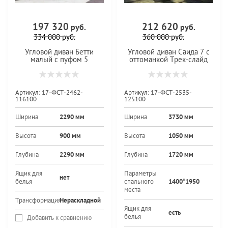
197 320
212 620
руб.
руб.
334 000
руб.
360 000
руб.
Угловой диван Бетти
Угловой диван Саида 7 с
малый с пуфом 5
оттоманкой Трек-слайд
Артикул:
17-ФСТ-2462-
Артикул:
17-ФСТ-2535-
116100
125100
Ширина
2290 мм
Ширина
3730 мм
Высота
900 мм
Высота
1050 мм
Глубина
2290 мм
Глубина
1720 мм
Ящик для
Параметры
нет
белья
спального
1400*1950
места
Трансформация
Нераскладной
Ящик для
есть
белья
Добавить к сравнению