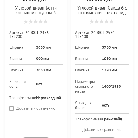
Угловой диван Бетти
Угловой диван Саида 6 с
большой с пуфом 6
оттоманкой Трек-слайд
Артикул:
24-ФСТ-2456-
Артикул:
24-ФСТ-2534-
152200
125100
Ширина
3030 мм
Ширина
3730 мм
Высота
900 мм
Высота
1050 мм
Глубина
3030 мм
Глубина
1720 мм
Ящик для
Параметры
нет
белья
спального
1400*1950
места
Трансформация
Нераскладной
Ящик для
есть
белья
Добавить к сравнению
Трансформация
Трек-слайд
Добавить к сравнению