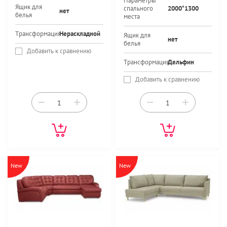
Параметры
Ящик для
спального
2000*1300
нет
белья
места
Трансформация
Нераскладной
Ящик для
нет
белья
Добавить к сравнению
Трансформация
Дельфин
Добавить к сравнению
−
+
−
+
New
New