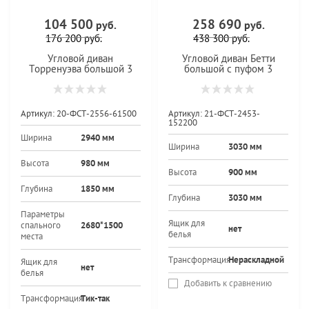
104 500
258 690
руб.
руб.
176 200
руб.
438 300
руб.
Угловой диван
Угловой диван Бетти
Торренуэва большой 3
большой с пуфом 3
Артикул:
20-ФСТ-2556-61500
Артикул:
21-ФСТ-2453-
152200
Ширина
2940 мм
Ширина
3030 мм
Высота
980 мм
Высота
900 мм
Глубина
1850 мм
Глубина
3030 мм
Параметры
Ящик для
спального
2680*1500
нет
белья
места
Трансформация
Нераскладной
Ящик для
нет
белья
Добавить к сравнению
Трансформация
Тик-так