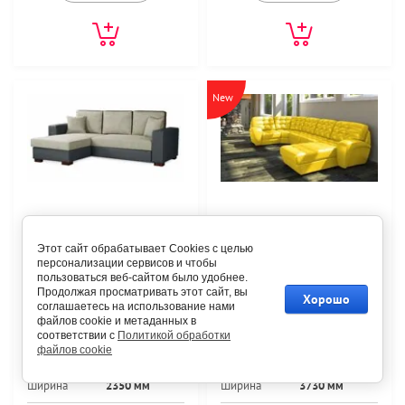
New
53 950
162 470
руб.
руб.
75 400
руб.
274 700
руб.
Этот сайт обрабатывает Cookies с целью
персонализации сервисов и чтобы
Диван с оттоманкой
Угловой диван с
пользоваться веб-сайтом было удобнее.
Капитон Лайт бежевого
оттоманкой Саида 7
Продолжая просматривать этот сайт, вы
цвета
нераскладной
Хорошо
соглашаетесь на использование нами
файлов cookie и метаданных в
соответствии с
Политикой обработки
файлов cookie
Артикул:
25-ФСТ-250-31770
Артикул:
25-ФСТ-2520-95600
Ширина
2350 мм
Ширина
3730 мм