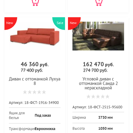
New
Sale
New
46 360
162 470
руб.
руб.
77 400
руб.
274 700
руб.
Диван с оттоманкой Лухуа
Угловой диван с
8
оттоманкой Саида 2
нераскладной
Артикул:
18-ФСТ-1916-34900
Артикул:
18-ФСТ-2515-95600
Ящик для
Под заказ
Ширина
3730 мм
белья
Высота
1050 мм
Трансформация
Еврокнижка