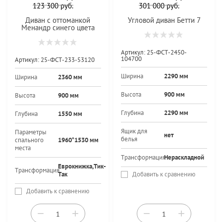
123 300
руб.
301 000
руб.
Диван с оттоманкой
Угловой диван Бетти 7
Менандр синего цвета
Артикул:
25-ФСТ-2450-
104700
Артикул:
25-ФСТ-233-53120
Ширина
2290 мм
Ширина
2360 мм
Высота
900 мм
Высота
900 мм
Глубина
2290 мм
Глубина
1550 мм
Ящик для
Параметры
нет
белья
спального
1960*1530 мм
места
Трансформация
Нераскладной
Еврокнижка,Тик-
Трансформация
Так
Добавить к сравнению
Добавить к сравнению
−
+
−
+