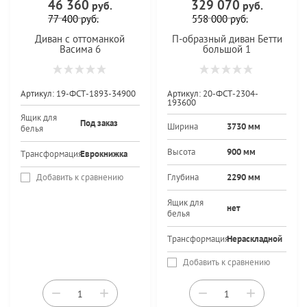
46 360
329 070
руб.
руб.
77 400
руб.
558 000
руб.
Диван с оттоманкой
П-образный диван Бетти
Васима 6
большой 1
Артикул:
19-ФСТ-1893-34900
Артикул:
20-ФСТ-2304-
193600
Ящик для
Под заказ
Ширина
3730 мм
белья
Высота
900 мм
Трансформация
Еврокнижка
Добавить к сравнению
Глубина
2290 мм
Ящик для
нет
белья
Трансформация
Нераскладной
Добавить к сравнению
−
+
−
+